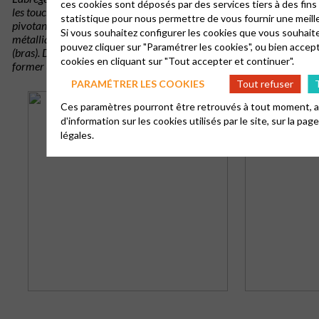
ces cookies sont déposés par des services tiers à des fins
les touches au sommet par l’intermédiaire d’une petite pièce de bois 
statistique pour nous permettre de vous fournir une meill
pivotante, le « rouleau d’abrégé ». Les vergettes sont accrochées à la 
Si vous souhaitez configurer les cookies que vous souhaite
métallique appelée « demoiselle » (pendules) et au rouleau par une tige
pouvez cliquer sur "Paramétrer les cookies", ou bien accep
(bras). Dans certains cas, le rouleau est supprimé : les « fers d’abrégé
cookies en cliquant sur "Tout accepter et continuer".
former une « équerre ».
PARAMÉTRER LES COOKIES
Tout refuser
Ces paramètres pourront être retrouvés à tout moment, ai
d'information sur les cookies utilisés par le site, sur la pag
légales.