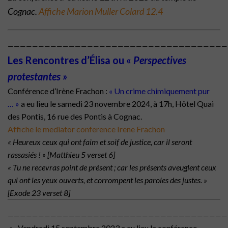
Cognac
.
Affiche Marion Muller Colard 12.4
————————————————————————————————————
Les Rencontres d’Élisa ou «
Perspectives
protestantes »
Conférence d’Irène Frachon :
« Un crime chimiquement pur
… »
a eu lieu
le samedi 23 novembre 2024, à 17h, Hôtel Quai
des Pontis, 16 rue des Pontis à Cognac.
Affiche le mediator conference Irene Frachon
« Heureux ceux qui ont faim et soif de justice, car il seront
rassasiés ! » [Matthieu 5 verset 6]
« Tu ne recevras point de présent ; car les présents aveuglent ceux
qui ont les yeux ouverts, et corrompent les paroles des justes. »
[Exode 23 verset 8]
————————————————————————————————————
Vendredi 15 septembre 2023 a eu lieu la conférence